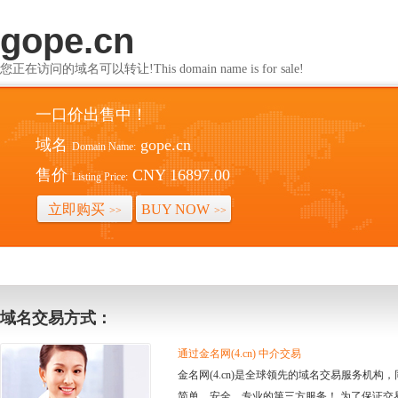
gope.cn
您正在访问的域名可以转让!This domain name is for sale!
一口价出售中！
域名
gope.cn
Domain Name:
售价
CNY 16897.00
Listing Price:
立即购买
BUY NOW
>>
>>
域名交易方式：
通过金名网(4.cn) 中介交易
金名网(4.cn)是全球领先的域名交易服务机
简单、安全、专业的第三方服务！ 为了保证交