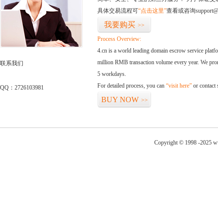
具体交易流程可
“点击这里”
查看或咨询support@
我要购买
>>
Process Overview:
4.cn is a world leading domain escrow service plat
million RMB transaction volume every year. We promi
联系我们
5 workdays.
For detailed process, you can
“visit here”
or contact
QQ：2726103981
BUY NOW
>>
Copyright © 1998 -2025 w